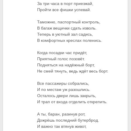
За три часа в порт приезжай,
Пройти все фишки успевай.
Таможню, паспортный контроль,
В багаж вещички сдать изволь.
Теперь в уютный зал садись,
В комфортных креслах поленись.
Когда посадки час придёт,
Приятный голос позовёт.
Подняться на надёжный борт,
Не смей тянуть, ведь ждёт весь борт.
Все пассажиры собрались,
И по местам уж разошлись.
Осталось двери лишь закрыть,
И трап от входа отделить открепить.
А ты, баран, разинув рот,
Дожрёшь последний бутерброд.
И важно так втянув живот,